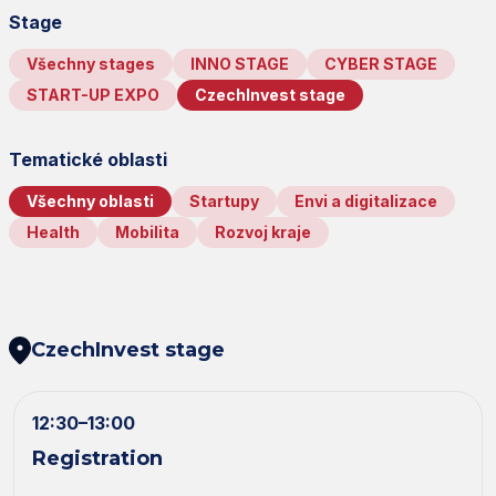
Stage
Všechny stages
INNO STAGE
CYBER STAGE
START-UP EXPO
CzechInvest stage
Tematické oblasti
Všechny oblasti
Startupy
Envi a digitalizace
Health
Mobilita
Rozvoj kraje
CzechInvest stage
12:30–13:00
Registration