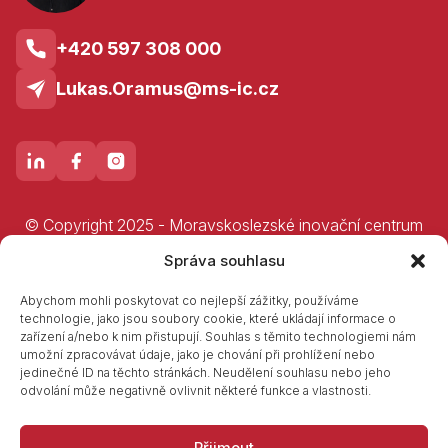
+420 597 308 000
Lukas.Oramus@ms-ic.cz
© Copyright 2025 - Moravskoslezské inovační centrum
Ostrava, a.s.
Správa souhlasu
Prohlášení o přístupnosti
GDPR
Abychom mohli poskytovat co nejlepší zážitky, používáme
technologie, jako jsou soubory cookie, které ukládají informace o
zařízení a/nebo k nim přistupují. Souhlas s těmito technologiemi nám
umožní zpracovávat údaje, jako je chování při prohlížení nebo
jedinečné ID na těchto stránkách. Neudělení souhlasu nebo jeho
odvolání může negativně ovlivnit některé funkce a vlastnosti.
Přijmout